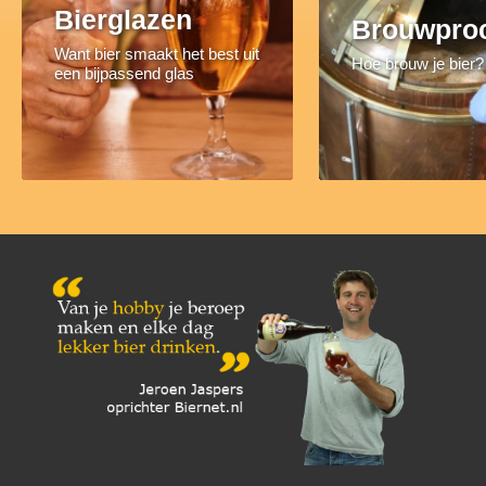
Bierglazen
Brouwpro
Want bier smaakt het best uit
Hoe brouw je bier?
een bijpassend glas