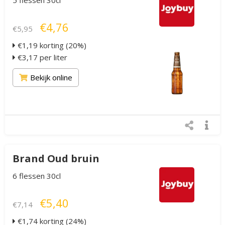
5 flessen 30cl
€4,76
€5,95
€1,19 korting (20%)
€3,17 per liter
Bekijk online
Brand Oud bruin
6 flessen 30cl
€5,40
€7,14
€1,74 korting (24%)