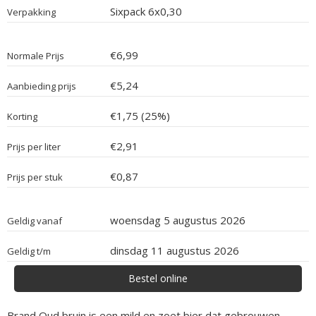
Sixpack 6x0,30
Verpakking
€6,99
Normale Prijs
€5,24
Aanbieding prijs
€1,75 (25%)
Korting
€2,91
Prijs per liter
€0,87
Prijs per stuk
woensdag 5 augustus 2026
Geldig vanaf
dinsdag 11 augustus 2026
Geldig t/m
Bestel online
Brand Oud bruin is een mild en zoet bier dat gebrouwen