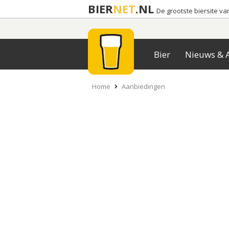
BIER
NET
.NL
De grootste biersite v
Bier
Nieuws & A
Home
Aanbiedingen