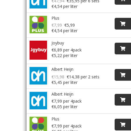
€47,94
€35,95
per 6 sets
€4,54 per liter
Plus
€7,99
€5,99
€4,54 per liter
Joybuy
€6,89 per 4pack
€5,22 per liter
Albert Heijn
€15,98
€14,38
per 2 sets
€5,45 per liter
Albert Heijn
€7,99 per 4pack
€6,05 per liter
Plus
€7,99 per 4pack