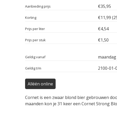
€35,95
Aanbieding prijs
€11,99 (2
Korting
€4,54
Prijs per liter
€1,50
Prijs per stuk
maandag 
Geldig vanaf
2100-01-
Geldig t/m
Alléén online
Cornet is een zwaar blond bier gebrouwen door
maanden kon je 31 keer een Cornet Strong Blon