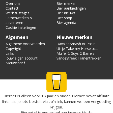
Over ons
Bier merken
Contact
Bier aanbiedingen
Werk & stages
Bier nieuws
Samenwerken &
Bier shop
adverteren
Bier agenda
Cookie instellingen
Algemeen
Nieuwe merken
Algemene Voorwaarden
Baxbier Smash or Pass:
Copyright
Strata
Uiltje Take my Horse to
Links
the Hotel Room
Muifel 2 Guys 2 Barrels
Jouw eigen account
vandeStreek Tranentrekker
Nieuwsbrief
Biernet is alleen voor 18 jaar en ouder. Biernet bevat affiliate
links, als je iets bestelt via zo’n link, kunnen we een vergoeding
krijgen.
Biernet.nl
is onderdeel van
Jaspers Media