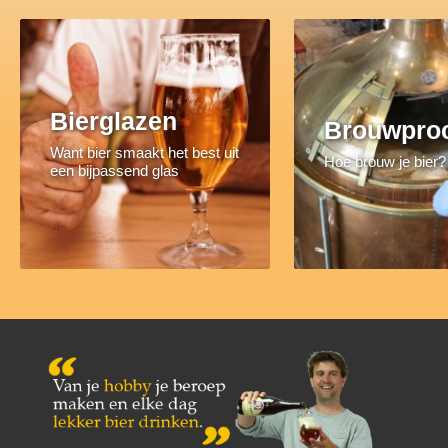
Bierglazen
Brouwpro
Want bier smaakt het best uit
Hoe brouw je bier?
een bijpassend glas