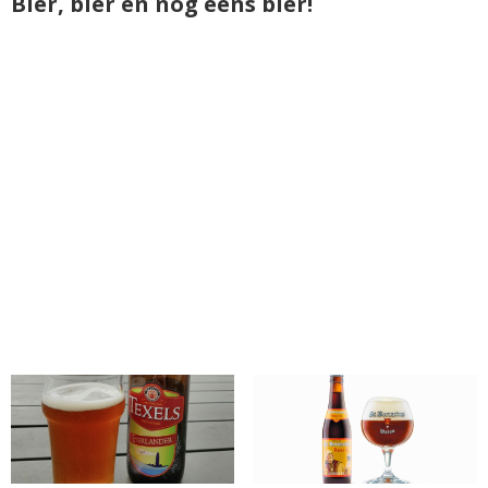
Bier, bier en nog eens bier!