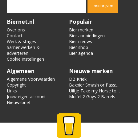
Verification code:
7402
Biernet.nl
Populair
Over ons
Bier merken
Contact
Bier aanbiedingen
Werk & stages
Bier nieuws
Samenwerken &
Bier shop
adverteren
Bier agenda
Cookie instellingen
Algemeen
Nieuwe merken
Algemene Voorwaarden
DB Kriek
Copyright
Baxbier Smash or Pass:
Links
Strata
Uiltje Take my Horse to
Jouw eigen account
the Hotel Room
Muifel 2 Guys 2 Barrels
Nieuwsbrief