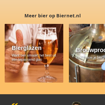
Meer bier op Biernet.nl
Bierglazen
Brouwpro
Want bier smaakt het best uit
Hoe brouw je bier?
een bijpassend glas