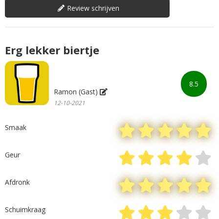
Review schrijven
Erg lekker biertje
8.5
Ramon (Gast)
12-10-2021
Smaak
Geur
Afdronk
Schuimkraag