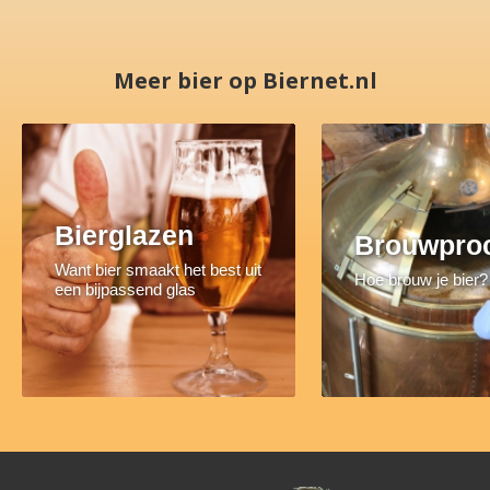
Meer bier op Biernet.nl
Bierglazen
Brouwpro
Want bier smaakt het best uit
Hoe brouw je bier?
een bijpassend glas