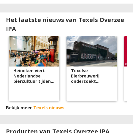
Het laatste nieuws van Texels Overzee
IPA
Heineken viert
Texelse
D
Nederlandse
Bierbrouwerij
d
biercultuur tijdens
onderzoekt
br
Bierweek 2026
samenwerking
bi
voor duurzame
s
warmtevoorziening
Bekijk meer
Texels nieuws
.
Producten van Texels Overzee IPA