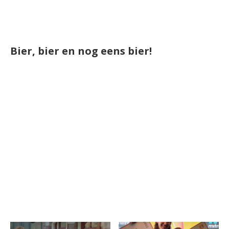
Bier, bier en nog eens bier!