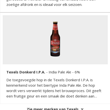
zoetige afdronk en is ideaal voor elk seizoen.
Texels Donkerd I.P.A.
-
India Pale Ale
- 6%
De toegevoegde hop in de Texels Donkerd I.P.A. is
kenmerkend voor het biertype Inda Pale Ale. De hop
wordt vers verwerkt tijdens het brouwproces. Dit geeft
een fruitige geur en een smaak die doet denken aan
grapefruit, ananas en mango. Gebrande mout zorgt voor
de donkere kleur en smaaktonen van koffie en karamel.
Zie meer merken van Texels