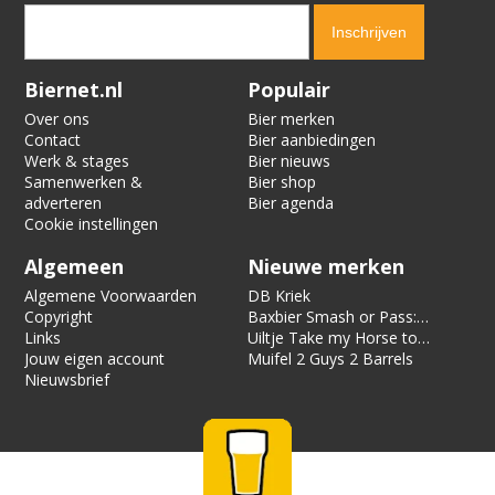
Verification code:
5830
Biernet.nl
Populair
Over ons
Bier merken
Contact
Bier aanbiedingen
Werk & stages
Bier nieuws
Samenwerken &
Bier shop
adverteren
Bier agenda
Cookie instellingen
Algemeen
Nieuwe merken
Algemene Voorwaarden
DB Kriek
Copyright
Baxbier Smash or Pass:
Links
Strata
Uiltje Take my Horse to
Jouw eigen account
the Hotel Room
Muifel 2 Guys 2 Barrels
Nieuwsbrief