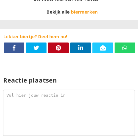
De moutbitterheid is een mooie aanvulling op de voor
een I.P.A. kenmerkende hopbitterheid.
Bekijk alle
biermerken
Lekker biertje? Deel hem nu!
Reactie plaatsen