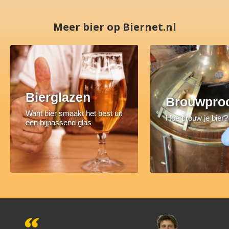
Meer bier op Biernet.nl
Bierglazen
Brouwpro
Want bier smaakt het best uit
Hoe brouw je bier?
een bijpassend glas