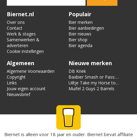
Verification code:
8687
Biernet.nl
Populair
Over ons
Bier merken
Contact
Bier aanbiedingen
Werk & stages
Bier nieuws
Samenwerken &
Bier shop
adverteren
Bier agenda
Cookie instellingen
Algemeen
Nieuwe merken
Algemene Voorwaarden
DB Kriek
Copyright
Baxbier Smash or Pass:
Links
Strata
Uiltje Take my Horse to
Jouw eigen account
the Hotel Room
Muifel 2 Guys 2 Barrels
Nieuwsbrief
Biernet is alleen voor 18 jaar en ouder. Biernet bevat affiliate