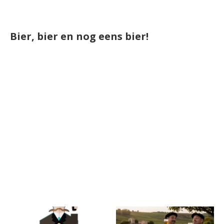
Bier, bier en nog eens bier!