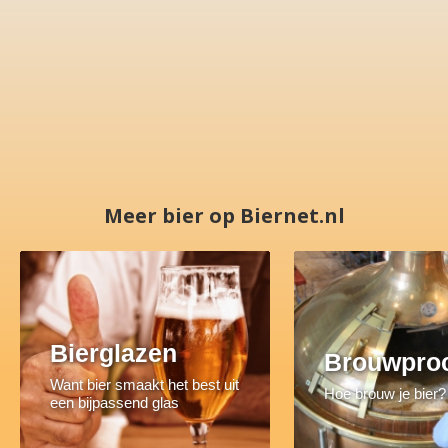
Meer bier op Biernet.nl
Bierglazen
Brouwpro
Want bier smaakt het best uit
Hoe brouw je bier?
een bijpassend glas