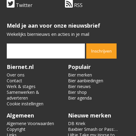
Twitter
RSS
​​​​​​​Meld je aan voor onze nieuwsbrief
Wekelijks biernieuws en acties in je mail
Verification code:
3779
Biernet.nl
Populair
Over ons
Bier merken
Contact
Bier aanbiedingen
Werk & stages
Bier nieuws
Samenwerken &
Bier shop
adverteren
Bier agenda
Cookie instellingen
Algemeen
Nieuwe merken
Algemene Voorwaarden
DB Kriek
Copyright
Baxbier Smash or Pass:
Links
Strata
Uiltje Take my Horse to