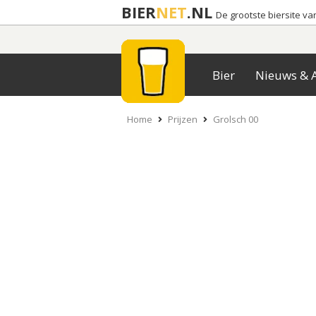
BIER
NET
.NL
De grootste biersite v
Bier
Nieuws & A
Home
Prijzen
Grolsch 00