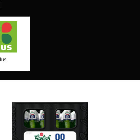
j
lus