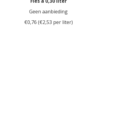
Fles á 0,30 liter
Geen aanbieding
€0,76 (€2,53 per liter)