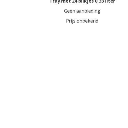
Tray met 24 blikjes 0,33 liter
Geen aanbieding
Prijs onbekend