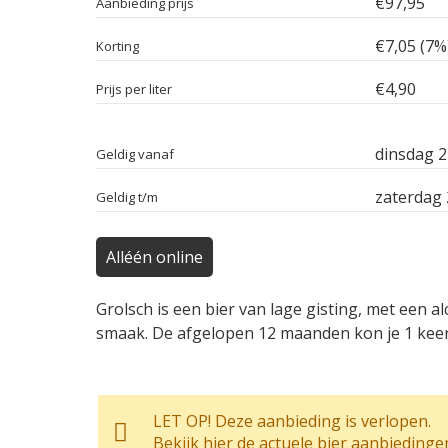
€97,95
Aanbieding prijs
€7,05 (7%
Korting
€4,90
Prijs per liter
dinsdag 2
Geldig vanaf
zaterdag
Geldig t/m
Alléén online
Grolsch is een bier van lage gisting, met een
smaak. De afgelopen 12 maanden kon je 1 keer 
LET OP! Deze aanbieding is verlopen.
Bekijk hier de actuele bier aanbiedinge