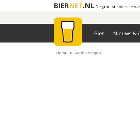
BIER
NET
.NL
De grootste biersite v
Bier
Nieuws & A
Home
Aanbiedingen