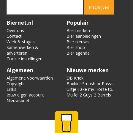
Verification code:
1811
Biernet.nl
Populair
Over ons
Bier merken
Contact
Bier aanbiedingen
Werk & stages
Bier nieuws
Samenwerken &
Bier shop
adverteren
Bier agenda
Cookie instellingen
Algemeen
Nieuwe merken
Algemene Voorwaarden
DB Kriek
Copyright
Baxbier Smash or Pass:
Links
Strata
Uiltje Take my Horse to
Jouw eigen account
the Hotel Room
Muifel 2 Guys 2 Barrels
Nieuwsbrief