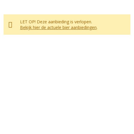
LET OP! Deze aanbieding is verlopen.
Bekijk hier de actuele bier aanbiedingen
.