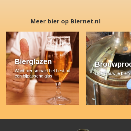
Meer bier op Biernet.nl
Bierglazen
Brouwpro
Want bier smaakt het best uit
Hoe brouw je bier?
een bijpassend glas