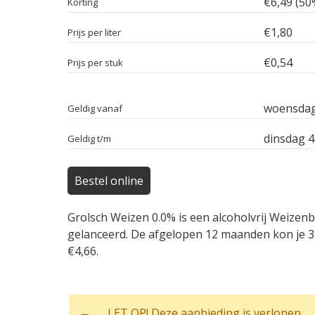
€6,49 (50
Korting
€1,80
Prijs per liter
€0,54
Prijs per stuk
woensdag 
Geldig vanaf
dinsdag 4
Geldig t/m
Bestel online
Grolsch Weizen 0.0% is een alcoholvrij Weizenb
gelanceerd. De afgelopen 12 maanden kon je 34
€4,66.
LET OP! Deze aanbieding is verlopen.