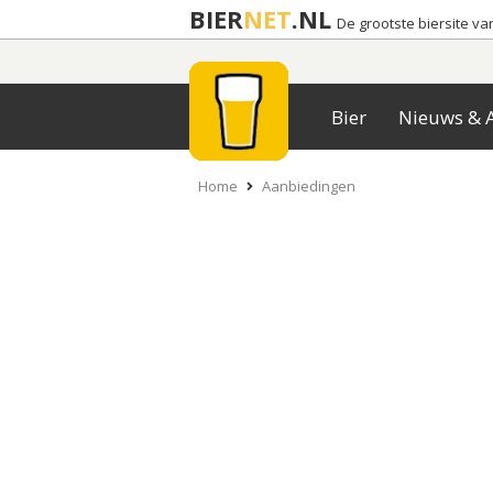
BIER
NET
.NL
De grootste biersite v
Bier
Nieuws & A
Home
Aanbiedingen