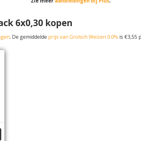
Zie meer
aanbiedingen bij Plus
.
ack 6x0,30 kopen
ngen
. De gemiddelde
prijs van Grolsch Weizen 0.0%
is €3,55 p