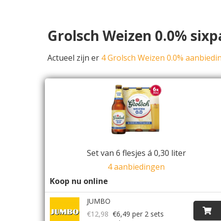
Grolsch Weizen 0.0% sixp
Actueel zijn er
4 Grolsch Weizen 0.0% aanbiedi
Set van 6 flesjes á 0,30 liter
4 aanbiedingen
Koop nu online
JUMBO
€12,98
€6,49
per 2 sets