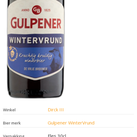
Dirck III
Winkel
Gulpener WinterVrund
Bier merk
Fles 30cl
Verpakking