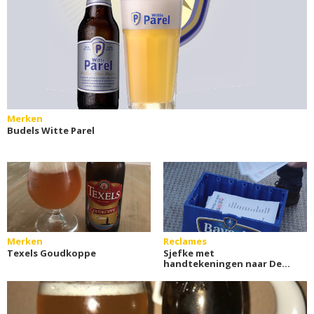
Merken
Budels Witte Parel
Merken
Reclames
Texels Goudkoppe
Sjefke met
handtekeningen naar Den
Haag