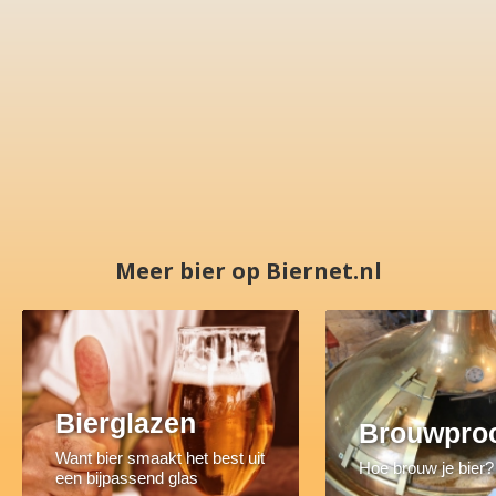
Meer bier op Biernet.nl
Bierglazen
Brouwpro
Want bier smaakt het best uit
Hoe brouw je bier?
een bijpassend glas