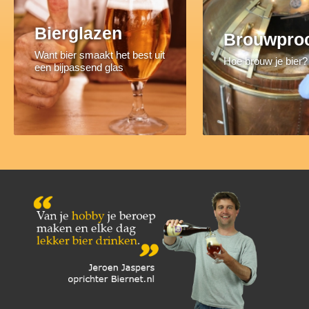
Bierglazen
Brouwpro
Want bier smaakt het best uit
Hoe brouw je bier?
een bijpassend glas