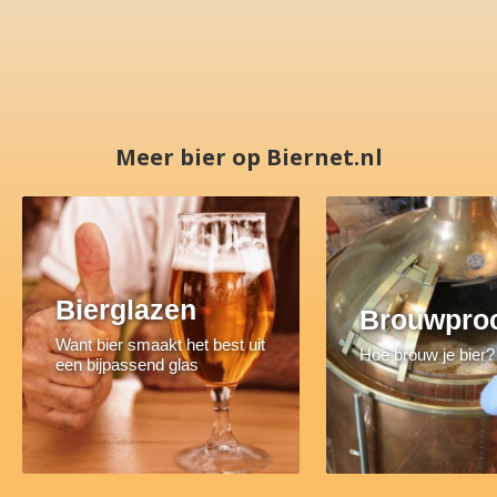
Meer bier op Biernet.nl
Bierglazen
Brouwpro
Want bier smaakt het best uit
Hoe brouw je bier?
een bijpassend glas