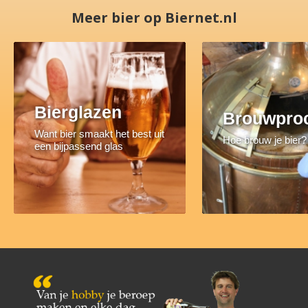
Meer bier op Biernet.nl
Bierglazen
Brouwpro
Want bier smaakt het best uit
Hoe brouw je bier?
een bijpassend glas