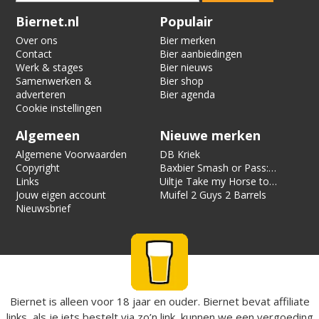
Verification code:
8374
Biernet.nl
Populair
Over ons
Bier merken
Contact
Bier aanbiedingen
Werk & stages
Bier nieuws
Samenwerken &
Bier shop
adverteren
Bier agenda
Cookie instellingen
Algemeen
Nieuwe merken
Algemene Voorwaarden
DB Kriek
Copyright
Baxbier Smash or Pass:
Links
Strata
Uiltje Take my Horse to
Jouw eigen account
the Hotel Room
Muifel 2 Guys 2 Barrels
Nieuwsbrief
Biernet is alleen voor 18 jaar en ouder. Biernet bevat affiliate
links, als je iets bestelt via zo’n link, kunnen we een vergoeding