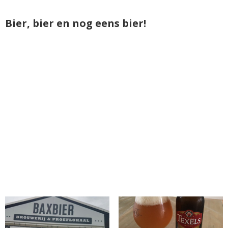
Bier, bier en nog eens bier!