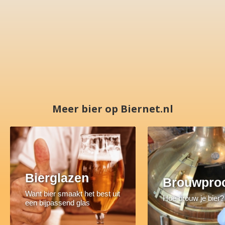
Meer bier op Biernet.nl
Bierglazen
Brouwpro
Want bier smaakt het best uit
Hoe brouw je bier?
een bijpassend glas