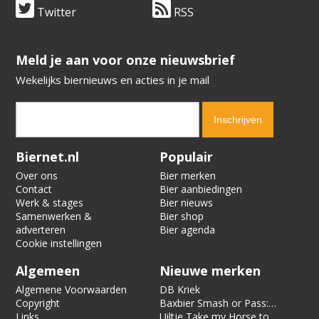
Twitter
RSS
​​​​​​​Meld je aan voor onze nieuwsbrief
Wekelijks biernieuws en acties in je mail
Verification code:
2506
Biernet.nl
Populair
Over ons
Bier merken
Contact
Bier aanbiedingen
Werk & stages
Bier nieuws
Samenwerken &
Bier shop
adverteren
Bier agenda
Cookie instellingen
Algemeen
Nieuwe merken
Algemene Voorwaarden
DB Kriek
Copyright
Baxbier Smash or Pass:
Links
Strata
Uiltje Take my Horse to