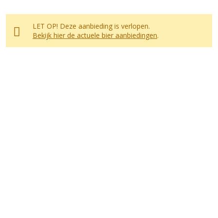
LET OP! Deze aanbieding is verlopen.
Bekijk hier de actuele bier aanbiedingen
.