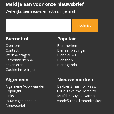
​​​​​​​Meld je aan voor onze nieuwsbrief
Wekelijks biernieuws en acties in je mail
Verification code:
1642
Biernet.nl
Populair
Over ons
Bier merken
Contact
Bier aanbiedingen
Werk & stages
Bier nieuws
Samenwerken &
Bier shop
adverteren
Bier agenda
Cookie instellingen
Algemeen
Nieuwe merken
Algemene Voorwaarden
Baxbier Smash or Pass:
Copyright
Strata
Uiltje Take my Horse to
Links
the Hotel Room
Muifel 2 Guys 2 Barrels
Jouw eigen account
vandeStreek Tranentrekker
Nieuwsbrief