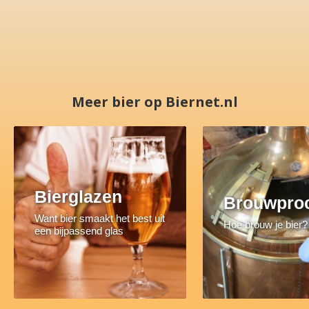
Meer bier op Biernet.nl
Bierglazen
Brouwpro
Want bier smaakt het best uit
Hoe brouw je bier?
een bijpassend glas