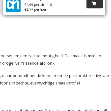
€4,99 per sixpack
€2,77 per liter
ptoetsen en een zachte moutigheid. De smaak is mild en
en droge, verfrissende afdronk.
dy, maar behoudt het de kenmerkende pilskarakteristiek van
door zijn zachte, evenwichtige smaakprofiel.
tere variant binnen het Grolsch-assortiment. Het bier valt