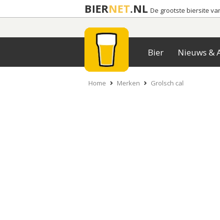
BIER
NET
.NL
De grootste biersite v
Bier
Nieuws & A
Home
Merken
Grolsch cal