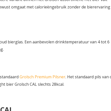
e bewust omgaat met calorieëngebruik zonder de bierervaring
oud bierglas. Een aanbevolen drinktemperatuur van 4 tot 6
g.
t standaard
Grolsch Premium Pilsner
. Het standaard pils van 
ght bier Grolsch CAL slechts 28kcal.
 CAL