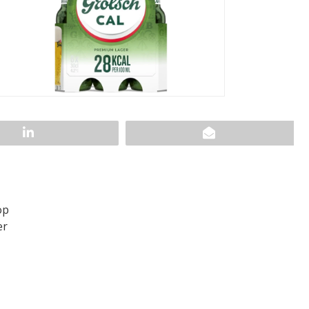
op
er