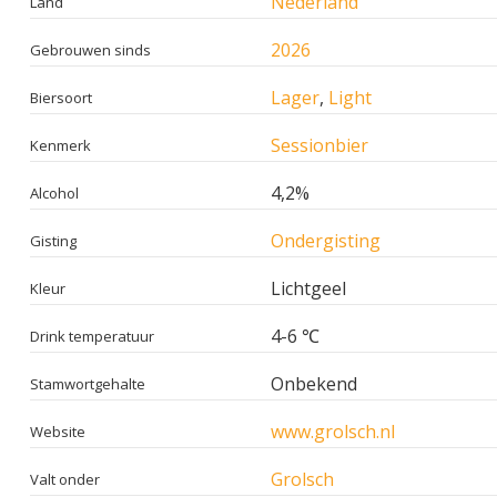
Nederland
Land
2026
Gebrouwen sinds
Lager
,
Light
Biersoort
Sessionbier
Kenmerk
4,2%
Alcohol
Ondergisting
Gisting
Lichtgeel
Kleur
4-6 ℃
Drink temperatuur
Onbekend
Stamwortgehalte
www.grolsch.nl
Website
Grolsch
Valt onder