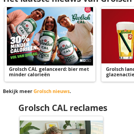
Grolsch CAL gelanceerd: bier met
Grolsch lan
minder calorieën
glazenacti
Bekijk meer
Grolsch nieuws
.
Grolsch CAL reclames