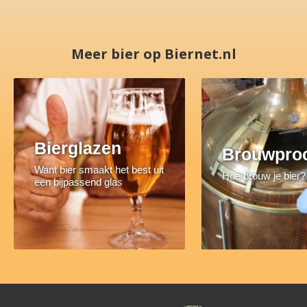
Meer bier op Biernet.nl
Bierglazen
Brouwpro
Want bier smaakt het best uit
Hoe brouw je bier?
een bijpassend glas