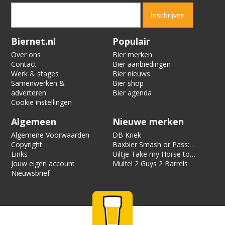
Verification code:
4484
Biernet.nl
Populair
Over ons
Bier merken
Contact
Bier aanbiedingen
Werk & stages
Bier nieuws
Samenwerken &
Bier shop
adverteren
Bier agenda
Cookie instellingen
Algemeen
Nieuwe merken
Algemene Voorwaarden
DB Kriek
Copyright
Baxbier Smash or Pass:
Links
Strata
Uiltje Take my Horse to
Jouw eigen account
the Hotel Room
Muifel 2 Guys 2 Barrels
Nieuwsbrief