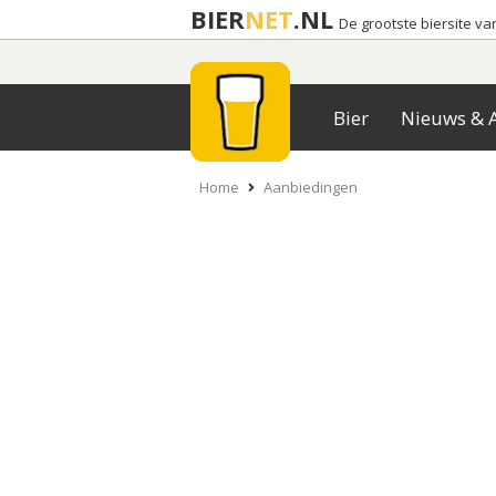
BIER
NET
.NL
De grootste biersite v
Bier
Nieuws & A
Home
Aanbiedingen