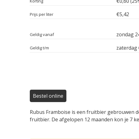
€0,60 (25
Korting
€5,42
Prijs per liter
zondag 2
Geldig vanaf
zaterdag 
Geldig t/m
Bestel online
Rubus Framboise is een fruitbier gebrouwen doo
fruitbier. De afgelopen 12 maanden kon je 7 ke