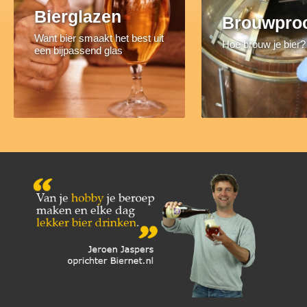
Bierglazen
Brouwpro
Want bier smaakt het best uit
Hoe brouw je bier?
een bijpassend glas