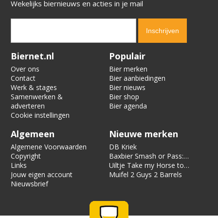
Wekelijks biernieuws en acties in je mail
Verification code:
6261
Biernet.nl
Populair
Over ons
Bier merken
Contact
Bier aanbiedingen
Werk & stages
Bier nieuws
Samenwerken &
Bier shop
adverteren
Bier agenda
Cookie instellingen
Algemeen
Nieuwe merken
Algemene Voorwaarden
DB Kriek
Copyright
Baxbier Smash or Pass:
Links
Strata
Uiltje Take my Horse to
Jouw eigen account
the Hotel Room
Muifel 2 Guys 2 Barrels
Nieuwsbrief