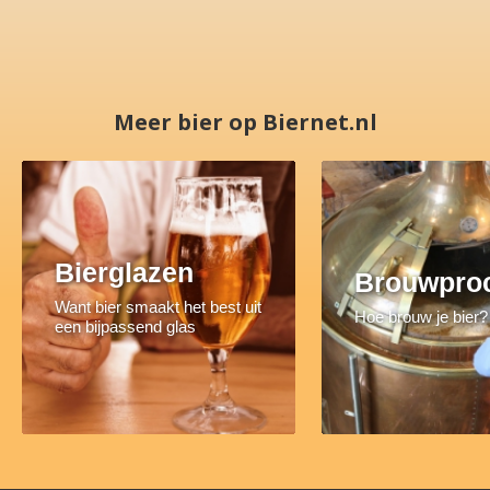
Meer bier op Biernet.nl
Bierglazen
Brouwpro
Want bier smaakt het best uit
Hoe brouw je bier?
een bijpassend glas