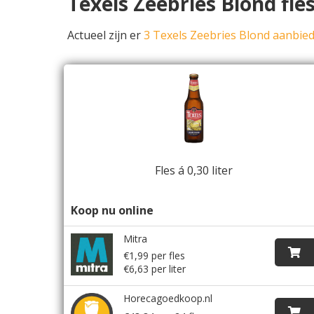
Texels Zeebries Blond fle
Actueel zijn er
3 Texels Zeebries Blond aanbie
Fles á 0,30 liter
Koop nu online
Mitra
€1,99 per fles
€6,63 per liter
Horecagoedkoop.nl