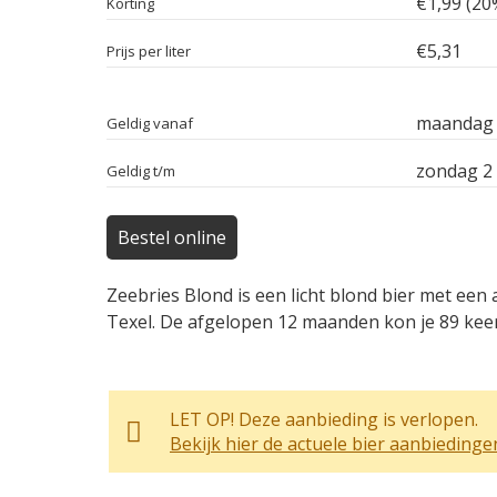
€1,99 (20
Korting
€5,31
Prijs per liter
maandag 
Geldig vanaf
zondag 2
Geldig t/m
Bestel online
Zeebries Blond is een licht blond bier met ee
Texel. De afgelopen 12 maanden kon je 89 keer 
LET OP! Deze aanbieding is verlopen.
Bekijk hier de actuele bier aanbiedinge