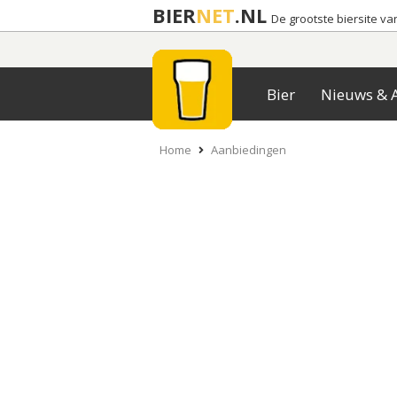
BIER
NET
.NL
De grootste biersite v
Bier
Nieuws & A
Home
Aanbiedingen