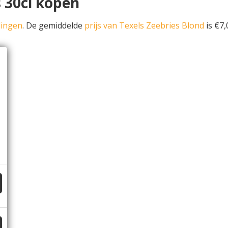
s 30cl kopen
dingen
. De gemiddelde
prijs van Texels Zeebries Blond
is €7,