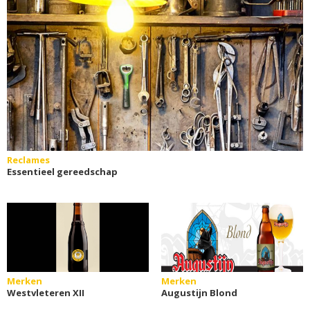
Reclames
Essentieel gereedschap
Merken
Merken
Westvleteren XII
Augustijn Blond