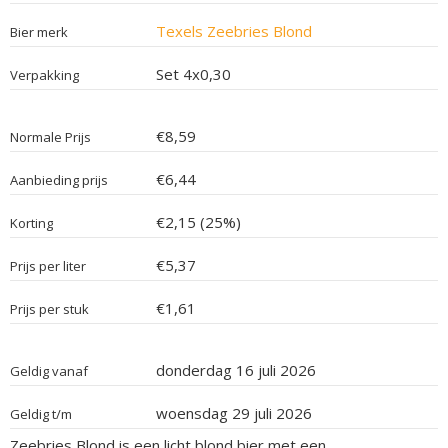
Texels Zeebries Blond
Bier merk
Set 4x0,30
Verpakking
€8,59
Normale Prijs
€6,44
Aanbieding prijs
€2,15 (25%)
Korting
€5,37
Prijs per liter
€1,61
Prijs per stuk
donderdag 16 juli 2026
Geldig vanaf
woensdag 29 juli 2026
Geldig t/m
Zeebries Blond is een licht blond bier met een