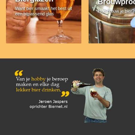
Brouwpro
Want bier smaakt het best uit
Hoe brouw je bier?
een bijpassend glas