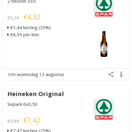
2 flessen 33cl
€4,32
€5,76
€1,44 korting (25%)
€6,55 per liter
t/m woensdag 12 augustus
Heineken Original
Sixpack 6x0,50
€7,42
€9,89
€2,47 korting (25%)