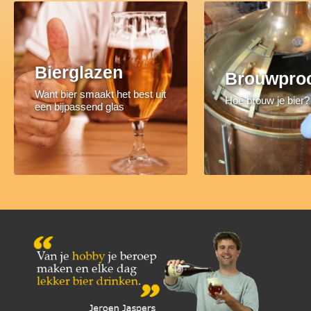
Bierglazen
Brouwpro
Want bier smaakt het best uit
Hoe brouw je bier?
een bijpassend glas