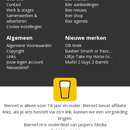
Contact
Bier aanbiedingen
Werk & stages
Bier nieuws
Samenwerken &
Bier shop
adverteren
Bier agenda
Cookie instellingen
Algemeen
Nieuwe merken
Algemene Voorwaarden
DB Kriek
Copyright
Baxbier Smash or Pass:
Links
Strata
Uiltje Take my Horse to
Jouw eigen account
the Hotel Room
Muifel 2 Guys 2 Barrels
Nieuwsbrief
Biernet is alleen voor 18 jaar en ouder. Biernet bevat affiliate
links, als je iets bestelt via zo’n link, kunnen we een vergoeding
krijgen.
Biernet.nl
is onderdeel van
Jaspers Media