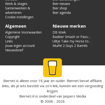
Werk & stages
Bier nieuws
Samenwerken &
Bier shop
adverteren
Bier agenda
Cookie instellingen
Algemeen
Nieuwe merken
Algemene Voorwaarden
DB Kriek
Copyright
Baxbier Smash or Pass:
Links
Strata
Uiltje Take my Horse to
Jouw eigen account
the Hotel Room
Muifel 2 Guys 2 Barrels
Nieuwsbrief
Biernet is alleen voor 18 jaar en ouder. Biernet bevat affiliate
links, als je iets bestelt via zo’n link, kunnen we een vergoeding
krijgen.
Biernet.nl
is onderdeel van
Jaspers Media
© 2008 - 2026