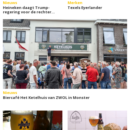
Nieuws
Merken
Heineken daagt Trump-
Texels Eyerlander
regering voor de rechter
om invoerheffingen
Nieuws
Biercafé Het Ketelhuis van ZWOL in Monster