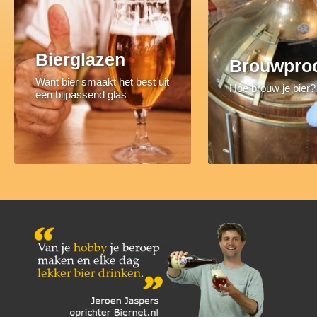
Bierglazen
Brouwpro
Want bier smaakt het best uit
Hoe brouw je bier?
een bijpassend glas