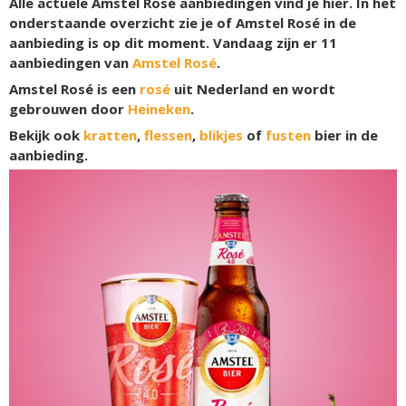
Alle actuele Amstel Rosé aanbiedingen vind je hier. In het
onderstaande overzicht zie je of Amstel Rosé in de
aanbieding is op dit moment. Vandaag zijn er
11
aanbiedingen van
Amstel Rosé
.
Amstel Rosé is een
rosé
uit Nederland en wordt
gebrouwen door
Heineken
.
Bekijk ook
kratten
,
flessen
,
blikjes
of
fusten
bier in de
aanbieding.