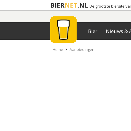
BIER
NET
.NL
De grootste biersite v
Bier
Nieuws & A
Home
Aanbiedingen