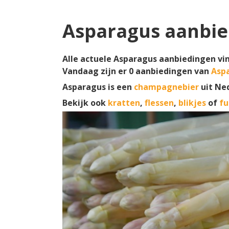
Asparagus aanbie
Alle actuele Asparagus aanbiedingen vind
Vandaag zijn er
0
aanbiedingen van
Asp
Asparagus is een
champagnebier
uit Ne
Bekijk ook
kratten
,
flessen
,
blikjes
of
fu