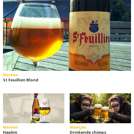
Merken
St Feuillien Blond
Merken
Weetjes
Hapkin
Drinkende chimps