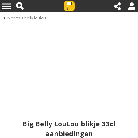
Merk:big belly loulou
Big Belly LouLou blikje 33cl
aanbiedingen