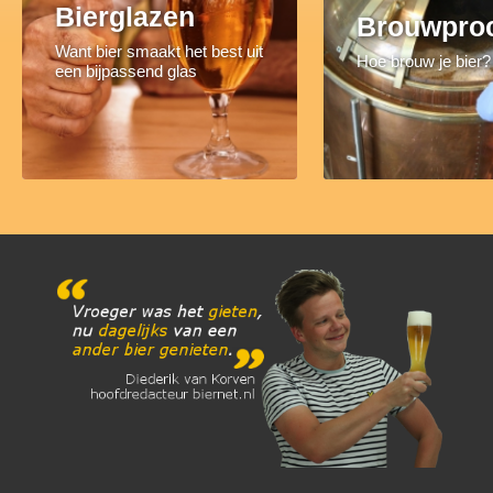
Bierglazen
Brouwpro
Want bier smaakt het best uit
Hoe brouw je bier?
een bijpassend glas