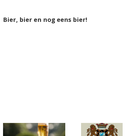
Bier, bier en nog eens bier!