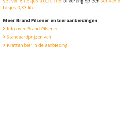
set van 6 flesjes á 0,30 liter
of korting op een
set van 6
blikjes 0,33 liter
.
Meer Brand Pilsener en bieraanbiedingen
Info over Brand Pilsener
Standaardprijzen van
Kratten bier in de aanbieding