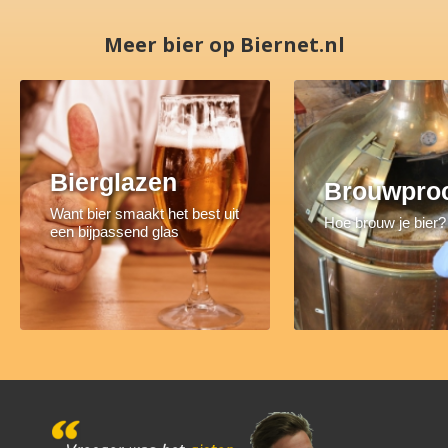
Meer bier op Biernet.nl
Bierglazen
Brouwpro
Want bier smaakt het best uit
Hoe brouw je bier?
een bijpassend glas