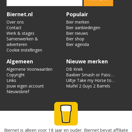
Verification code:
1401
Biernet.nl
Populair
Over ons
Bier merken
Contact
Bier aanbiedingen
Werk & stages
Bier nieuws
Samenwerken &
Bier shop
adverteren
Bier agenda
Cookie instellingen
Algemeen
Nieuwe merken
Algemene Voorwaarden
DB Kriek
Copyright
Baxbier Smash or Pass:
Links
Strata
Uiltje Take my Horse to
Jouw eigen account
the Hotel Room
Muifel 2 Guys 2 Barrels
Nieuwsbrief
Biernet is alleen voor 18 jaar en ouder. Biernet bevat affiliate