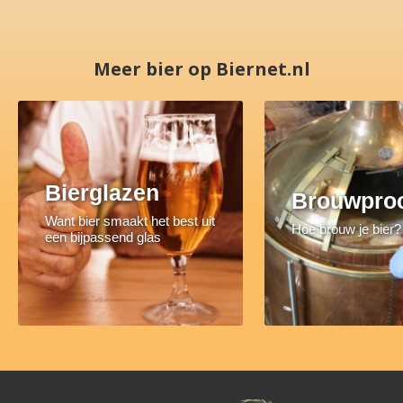
Meer bier op Biernet.nl
Bierglazen
Brouwpro
Want bier smaakt het best uit
Hoe brouw je bier?
een bijpassend glas