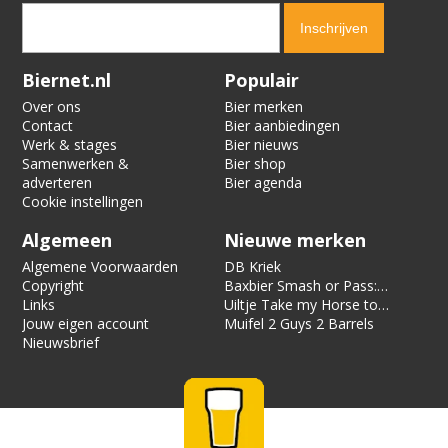
Verification code:
8257
Biernet.nl
Populair
Over ons
Bier merken
Contact
Bier aanbiedingen
Werk & stages
Bier nieuws
Samenwerken &
Bier shop
adverteren
Bier agenda
Cookie instellingen
Algemeen
Nieuwe merken
Algemene Voorwaarden
DB Kriek
Copyright
Baxbier Smash or Pass:
Links
Strata
Uiltje Take my Horse to
Jouw eigen account
the Hotel Room
Muifel 2 Guys 2 Barrels
Nieuwsbrief