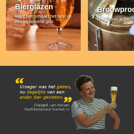
Bierglazen
Brouwpro
Want bier smaakt het best uit
Hoe brouw je bier?
een bijpassend glas