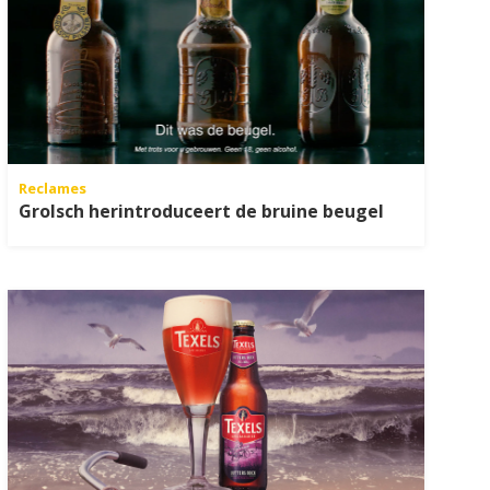
Reclames
Grolsch herintroduceert de bruine beugel