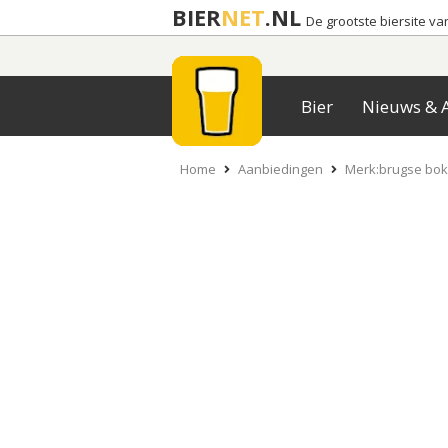
BIER
NET
.NL
De grootste biersite v
Bier
Nieuws & A
Home
Aanbiedingen
Merk:brugse bok