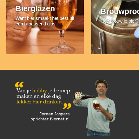
Bierglazen
Brouwpro
Want bier smaakt het best uit
Hoe brouw je bier?
een bijpassend glas