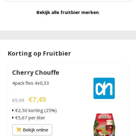
balans met een subtiele zoetheid en een verfrissende
afdronk die lang blijft hangen. Dit bier biedt een unieke
Bekijk alle fruitbier merken
.
combinatie van fruitige en romige smaken die elke slok
een genot maken.
Korting op Fruitbier
Cherry Chouffe
4pack fles 4x0,33
€7,49
€9,99
€2,50 korting (25%)
€5,67 per liter
Bekijk online