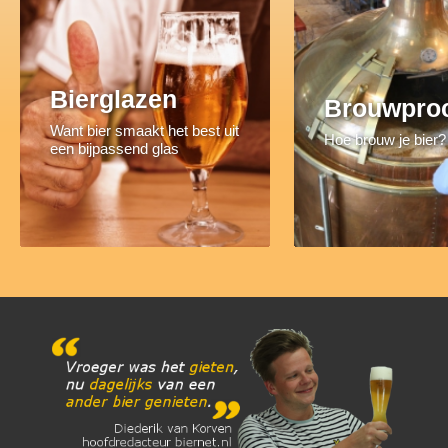
Bierglazen
Brouwpro
Want bier smaakt het best uit
Hoe brouw je bier?
een bijpassend glas