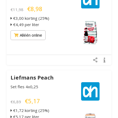
€8,98
€11,98
€3,00 korting (25%)
€4,49 per liter
Alléén online
Liefmans Peach
Set fles 4x0,25
€5,17
€6,89
€1,72 korting (25%)
€5,17 per liter