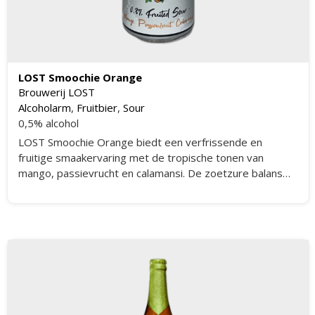
LOST Smoochie Orange
Brouwerij LOST
Alcoholarm
,
Fruitbier
,
Sour
0,5% alcohol
LOST Smoochie Orange biedt een verfrissende en
fruitige smaakervaring met de tropische tonen van
mango, passievrucht en calamansi. De zoetzure balans
zorgt voor een unieke en aangename drinkervaring. Dit
alcoholvrije bier is perfect voor warme zomerdagen en
biedt een verfrissende afwisseling voor liefhebbers van
fruitige bieren.