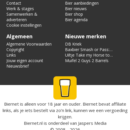
Contact
Bier aanbiedingen
Werk & stages
Bier nieuws
Samenwerken &
Bier shop
adverteren
Bier agenda
Cookie instellingen
Algemeen
Nieuwe merken
Algemene Voorwaarden
DB Kriek
Copyright
Baxbier Smash or Pass:
Links
Strata
Uiltje Take my Horse to
Jouw eigen account
the Hotel Room
Muifel 2 Guys 2 Barrels
Nieuwsbrief
Biernet is alleen voor 18 jaar en ouder. Biernet bevat affiliate
links, als je iets bestelt via zo’n link, kunnen we een vergoeding
krijgen.
Biernet.nl
is onderdeel van
Jaspers Media
© 2008 - 2026