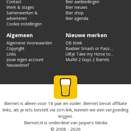
Contact
Bier aanbiedingen
Werk & stages
Bier nieuws
Samenwerken &
Bier shop
adverteren
Bier agenda
Cookie instellingen
Algemeen
Nieuwe merken
Algemene Voorwaarden
DB Kriek
Copyright
Baxbier Smash or Pass:
Links
Strata
Uiltje Take my Horse to
Jouw eigen account
the Hotel Room
Muifel 2 Guys 2 Barrels
Nieuwsbrief
Biernet is alleen voor 18 jaar en ouder. Biernet bevat affiliate
links, als je iets bestelt via zo’n link, kunnen we een vergoeding
krijgen.
Biernet.nl
is onderdeel van
Jaspers Media
© 2008 - 2026