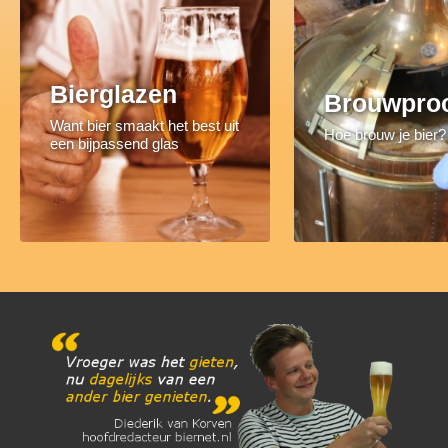
Bierglazen
Brouwpro
Want bier smaakt het best uit
Hoe brouw je bier?
een bijpassend glas