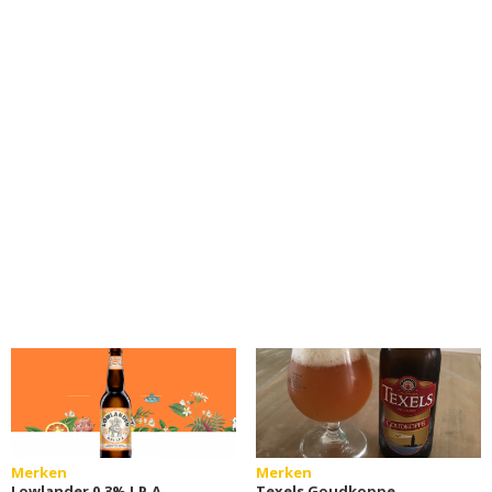
Merken
Merken
Lowlander 0.3% I.P.A.
Texels Goudkoppe