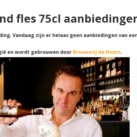
nd fles 75cl aanbiedinge
ding. Vandaag zijn er helaas geen aanbiedingen van een 
gië en wordt gebrouwen door
Brouwerij de Hoorn
.