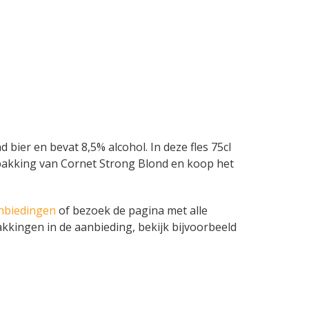
bier en bevat 8,5% alcohol. In deze fles 75cl
verpakking van Cornet Strong Blond en koop het
nbiedingen
of bezoek de pagina met alle
kkingen in de aanbieding, bekijk bijvoorbeeld