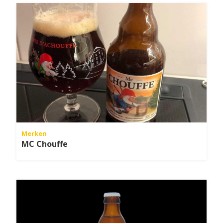
Merken
MC Chouffe