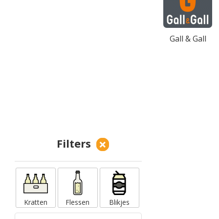
Gall & Gall
Filters
Kratten
Flessen
Blikjes