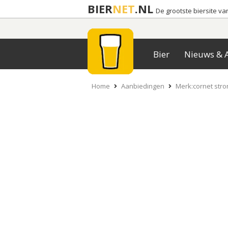
BIER
NET
.NL
De grootste biersite v
Bier
Nieuws & A
Home
Aanbiedingen
Merk:cornet stro