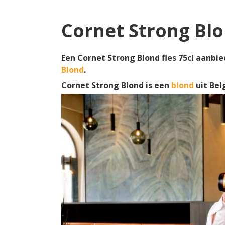
Cornet Strong Blo
Een Cornet Strong Blond fles 75cl aanbie
Blond
.
Cornet Strong Blond is een
blond
uit Bel