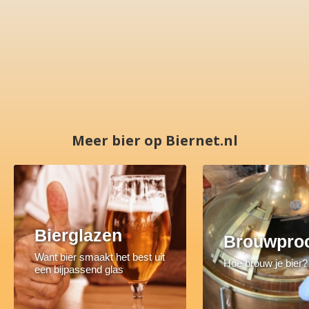
Meer bier op Biernet.nl
Bierglazen
Brouwpro
Want bier smaakt het best uit
Hoe brouw je bier?
een bijpassend glas