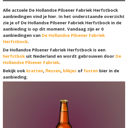
Alle actuele De Hollandse Pilsener Fabriek Herfstbock
aanbiedingen vind je hier. In het onderstaande overzicht
zie je of De Hollandse Pilsener Fabriek Herfstbock in de
aanbieding is op dit moment. Vandaag zijn er
0
aanbiedingen van
De Hollandse Pilsener Fabriek
Herfstbock
.
De Hollandse Pilsener Fabriek Herfstbock is een
herfstbok
uit Nederland en wordt gebrouwen door
De
Hollandse Pilsener Fabriek
.
Bekijk ook
kratten
,
flessen
,
blikjes
of
fusten
bier in de
aanbieding.