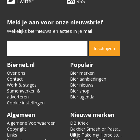
Twitter
RSS
​​​​​​​Meld je aan voor onze nieuwsbrief
Wekelijks biernieuws en acties in je mail
Verification code:
7098
Biernet.nl
Populair
Over ons
Bier merken
Contact
Bier aanbiedingen
Werk & stages
Bier nieuws
Samenwerken &
Bier shop
adverteren
Bier agenda
Cookie instellingen
Algemeen
Nieuwe merken
Algemene Voorwaarden
DB Kriek
Copyright
Baxbier Smash or Pass:
Links
Strata
Uiltje Take my Horse to