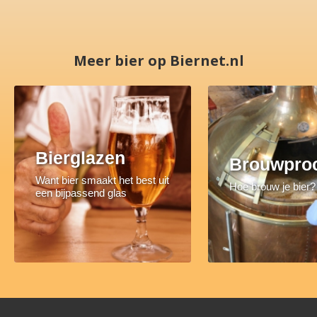
Meer bier op Biernet.nl
Bierglazen
Brouwpro
Want bier smaakt het best uit
Hoe brouw je bier?
een bijpassend glas