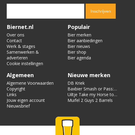
Verification code:
3555
Biernet.nl
Populair
Over ons
Bier merken
Contact
Bier aanbiedingen
Werk & stages
Bier nieuws
Samenwerken &
Bier shop
adverteren
Bier agenda
Cookie instellingen
Algemeen
Nieuwe merken
Algemene Voorwaarden
DB Kriek
Copyright
Baxbier Smash or Pass:
Links
Strata
Uiltje Take my Horse to
Jouw eigen account
the Hotel Room
Muifel 2 Guys 2 Barrels
Nieuwsbrief