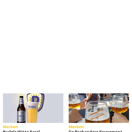
Merken
Merken
Budels Witte Parel
De Brabandere Kwaremont