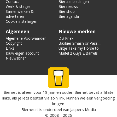
Contact
Bier aanbiedingen
Werk & stages
Bier nieuws
Samenwerken &
Bier shop
adverteren
Bier agenda
Cookie instellingen
Algemeen
Nieuwe merken
Algemene Voorwaarden
DB Kriek
Copyright
Baxbier Smash or Pass:
Links
Strata
Uiltje Take my Horse to
Jouw eigen account
the Hotel Room
Muifel 2 Guys 2 Barrels
Nieuwsbrief
Biernet is alleen voor 18 jaar en ouder. Biernet bevat affiliate
links, als je iets bestelt via zo’n link, kunnen we een vergoeding
krijgen.
Biernet.nl
is onderdeel van
Jaspers Media
© 2008 - 2026