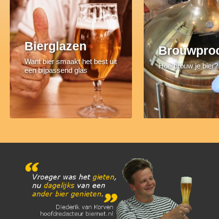
Bierglazen
Brouwpro
Want bier smaakt het best uit
Hoe brouw je bier?
een bijpassend glas