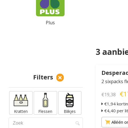
Plus
3 aanbi
Desperad
Filters
2 sixpacks f
€1
€19,38
€1,94 korti
€4,40 per li
Kratten
Flessen
Blikjes
Alléén o