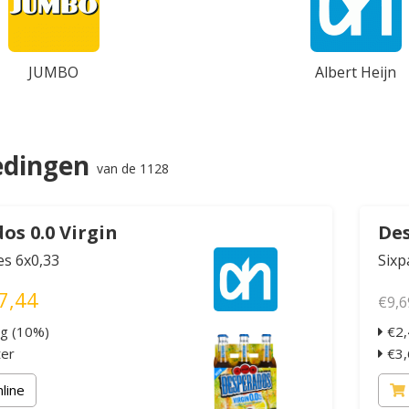
JUMBO
Albert Heijn
edingen
van de 1128
os 0.0 Virgin
Des
les 6x0,33
Sixp
7,44
€9,6
ng (10%)
€2,
ter
€3,6
nline