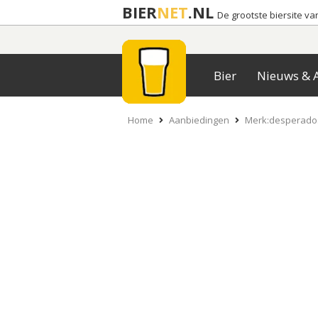
BIER
NET
.NL
De grootste biersite v
Bier
Nieuws & A
Home
Aanbiedingen
Merk:desperados