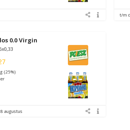
t/m 
os 0.0 Virgin
 6x0,33
27
ng (25%)
ter
 8 augustus