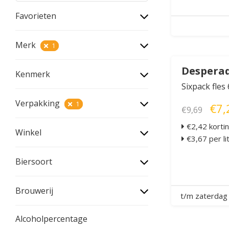
Favorieten
Merk
1
Desperad
Kenmerk
Sixpack fles
Verpakking
1
€7,
€9,69
€2,42 korti
Winkel
€3,67 per li
Biersoort
Brouwerij
t/m zaterdag
Alcoholpercentage