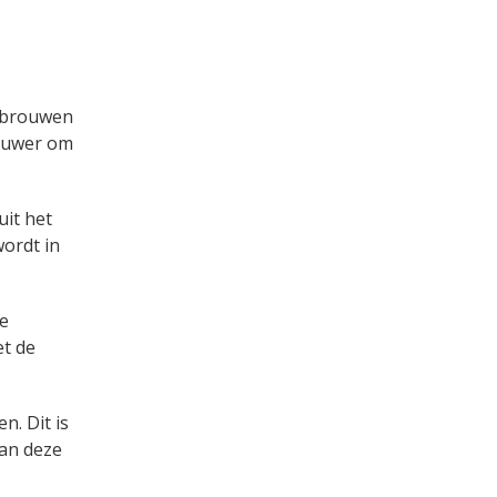
t brouwen
rouwer om
uit het
wordt in
de
t de
n. Dit is
van deze