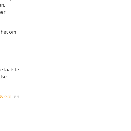
en.
eer
t het om
e laatste
dse
 & Gall
en