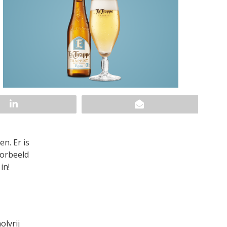
n. Er is
oorbeeld
in!
olvrij