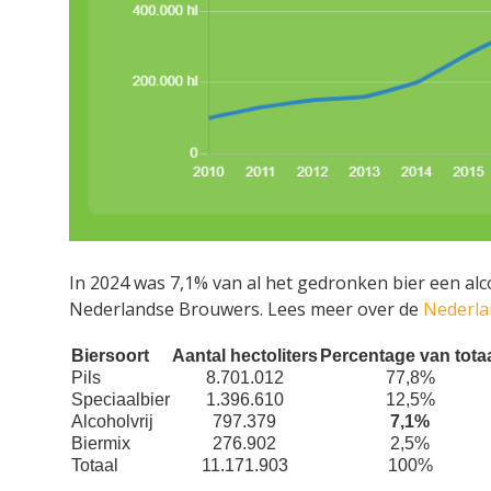
In 2024 was 7,1% van al het gedronken bier een alc
Nederlandse Brouwers. Lees meer over de
Nederla
Biersoort
Aantal hectoliters
Percentage van tota
Pils
8.701.012
77,8%
Speciaalbier
1.396.610
12,5%
Alcoholvrij
797.379
7,1%
Biermix
276.902
2,5%
Totaal
11.171.903
100%