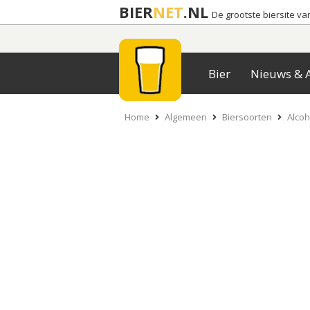
BIER
NET
.NL
De grootste biersite v
Bier
Nieuws & A
Home
Algemeen
Biersoorten
Alcoh