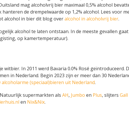
 Duitsland mag alcoholvrij bier maximaal 0,5% alcohol bevatt
ijk hanteren de drempelwaarde op 1,2% alcohol. Lees voor m
 alcohol in bier dit blog over
alcohol in alcoholvrij bier
.
gelijk alcohol te laten ontstaan. In de meeste gevallen gaa
gisting, op kamertemperatuur).
je witbier. In 2011 werd Bavaria 0.0% Rosé geïntroduceerd. D
enomen in Nederland. Begin 2023 zijn er meer dan 30 Nederlan
 alcoholarme (speciaal)bieren uit Nederland
.
p. Natuurlijk supermarkten als
AH
,
Jumbo
en
Plus
, slijters
Gall
ierhuis.nl
en
Nix&Nix
.