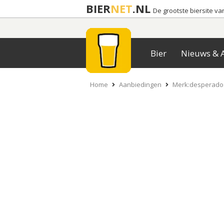
BIER
NET
.NL
De grootste biersite v
Bier
Nieuws & A
Home
Aanbiedingen
Merk:desperados