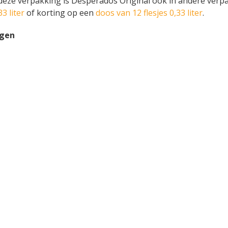
 deze verpakking is Desperados Original ook in andere verpa
33 liter
of korting op een
doos van 12 flesjes 0,33 liter
.
ngen