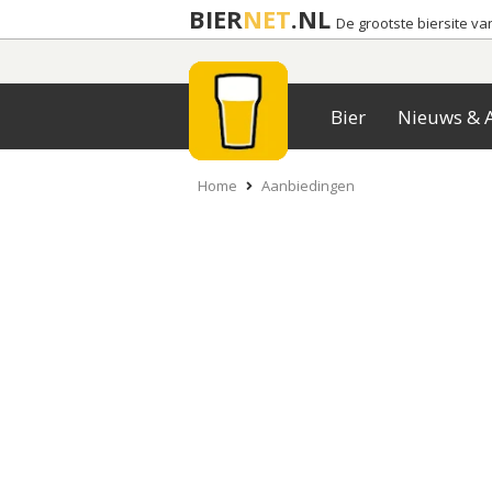
BIER
NET
.NL
De grootste biersite v
Bier
Nieuws & A
Home
Aanbiedingen