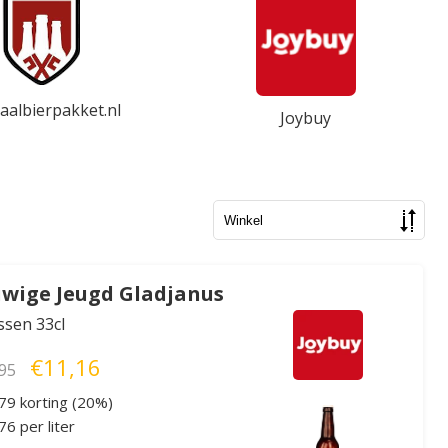
aalbierpakket.nl
Joybuy
wige Jeugd Gladjanus
essen 33cl
€11,16
95
79 korting (20%)
6 per liter