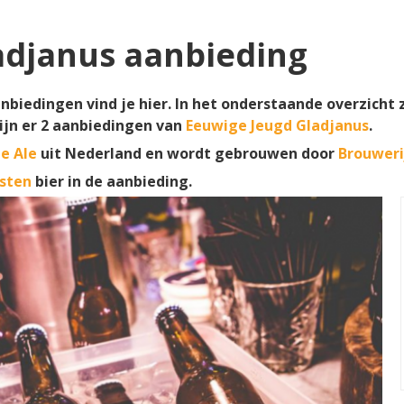
adjanus aanbieding
nbiedingen vind je hier. In het onderstaande overzicht 
ijn er
2
aanbiedingen van
Eeuwige Jeugd Gladjanus
.
le Ale
uit Nederland en wordt gebrouwen door
Brouweri
sten
bier in de aanbieding.