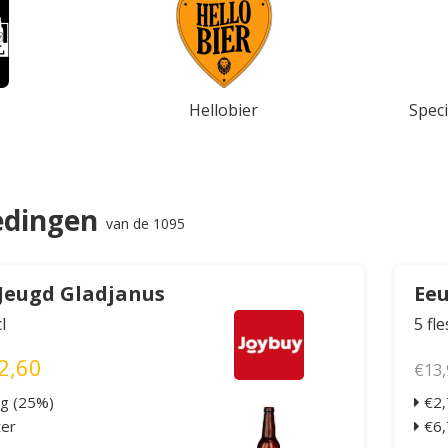
Hellobier
Speci
edingen
van de 1095
Jeugd Gladjanus
Eeu
l
5 fl
2,60
€13,
ng (25%)
€2,
ter
€6,7