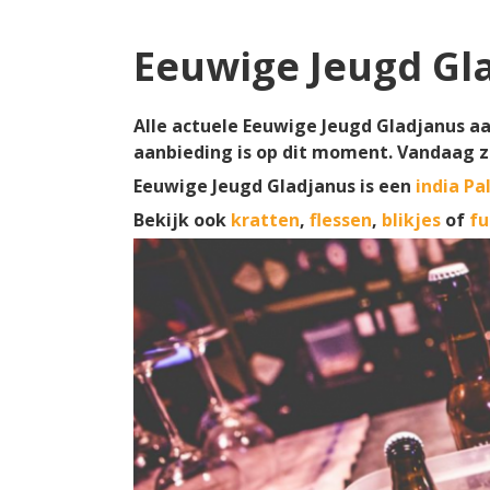
Eeuwige Jeugd Gl
Alle actuele Eeuwige Jeugd Gladjanus aa
aanbieding is op dit moment. Vandaag z
Eeuwige Jeugd Gladjanus is een
india Pa
Bekijk ook
kratten
,
flessen
,
blikjes
of
fu