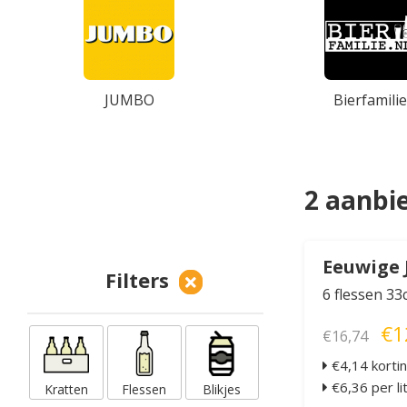
JUMBO
Bierfamilie
2 aanbi
Eeuwige 
Filters
6 flessen 33c
€1
€16,74
€4,14 korti
€6,36 per li
Kratten
Flessen
Blikjes