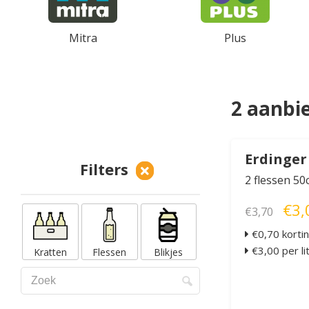
Mitra
Plus
2 aanbi
Erdinger
Filters
2 flessen 50c
€3,
€3,70
€0,70 korti
€3,00 per li
Kratten
Flessen
Blikjes