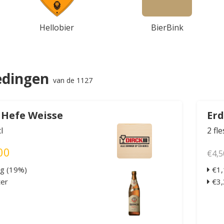
Hellobier
BierBink
edingen
van de 1127
 Hefe Weisse
Erd
l
2 fl
00
€4,5
ng (19%)
€1,
ter
€3,3