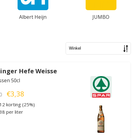
Albert Heijn
JUMBO
inger Hefe Weisse
essen 50cl
€3,38
0
12 korting (25%)
8 per liter