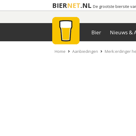
BIER
NET
.NL
De grootste biersite v
Bier
Nieuws & A
Home
Aanbiedingen
Merk:erdinger h