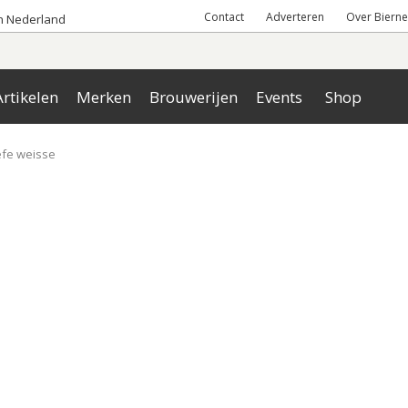
Contact
Adverteren
Over Bierne
an Nederland
rtikelen
Merken
Brouwerijen
Events
Shop
efe weisse