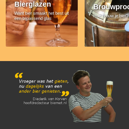
Bierglazen
Brouwpro
Want bier smaakt het best uit
Hoe brouw je bier?
een bijpassend glas