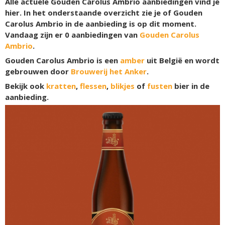
Alle actuele Gouden Carolus Ambrio aanbiedingen vind je
hier. In het onderstaande overzicht zie je of Gouden
Carolus Ambrio in de aanbieding is op dit moment.
Vandaag zijn er
0
aanbiedingen van
Gouden Carolus
Ambrio
.
Gouden Carolus Ambrio is een
amber
uit België en wordt
gebrouwen door
Brouwerij het Anker
.
Bekijk ook
kratten
,
flessen
,
blikjes
of
fusten
bier in de
aanbieding.