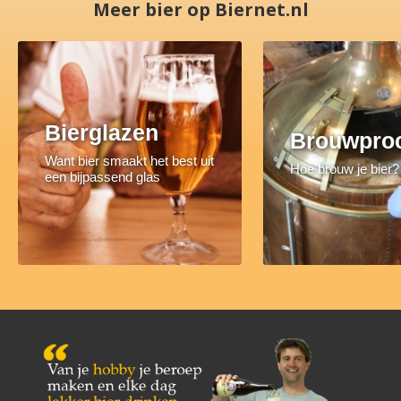
Meer bier op Biernet.nl
Bierglazen
Brouwpro
Want bier smaakt het best uit
Hoe brouw je bier?
een bijpassend glas