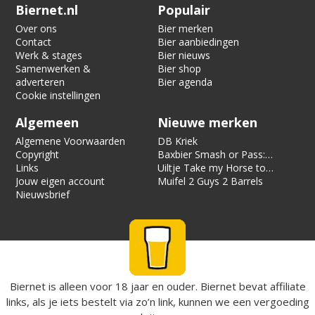
Verification code:
6653
Biernet.nl
Populair
Over ons
Bier merken
Contact
Bier aanbiedingen
Werk & stages
Bier nieuws
Samenwerken &
Bier shop
adverteren
Bier agenda
Cookie instellingen
Algemeen
Nieuwe merken
Algemene Voorwaarden
DB Kriek
Copyright
Baxbier Smash or Pass:
Links
Strata
Uiltje Take my Horse to
Jouw eigen account
the Hotel Room
Muifel 2 Guys 2 Barrels
Nieuwsbrief
Biernet is alleen voor 18 jaar en ouder. Biernet bevat affiliate
links, als je iets bestelt via zo’n link, kunnen we een vergoeding