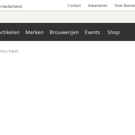
Contact
Adverteren
Over Bierne
an Nederland
rtikelen
Merken
Brouwerijen
Events
Shop
lus tripel