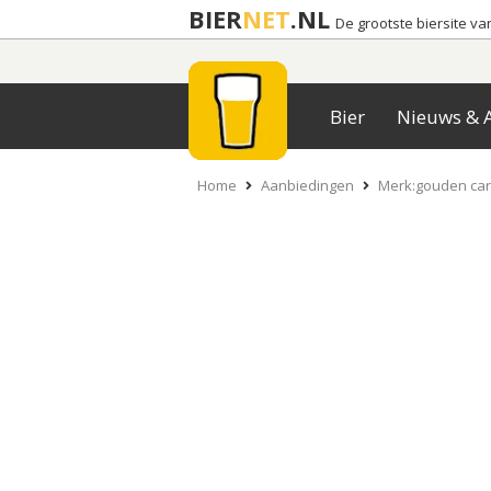
BIER
NET
.NL
De grootste biersite v
Bier
Nieuws & A
Home
Aanbiedingen
Merk:gouden caro