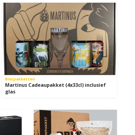
Bierpakketten
Martinus Cadeaupakket (4x33cl) inclusief
glas