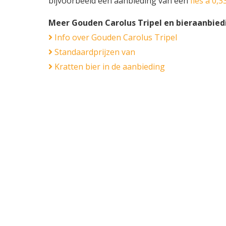
bijvoorbeeld een aanbieding van een
fles á 0,33
Meer Gouden Carolus Tripel en bieraanbie
Info over Gouden Carolus Tripel
Standaardprijzen van
Kratten bier in de aanbieding