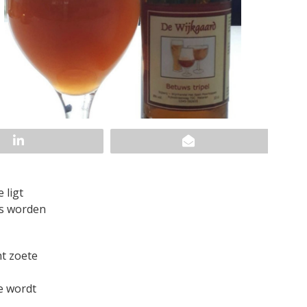
 ligt
rs worden
ht zoete
e wordt