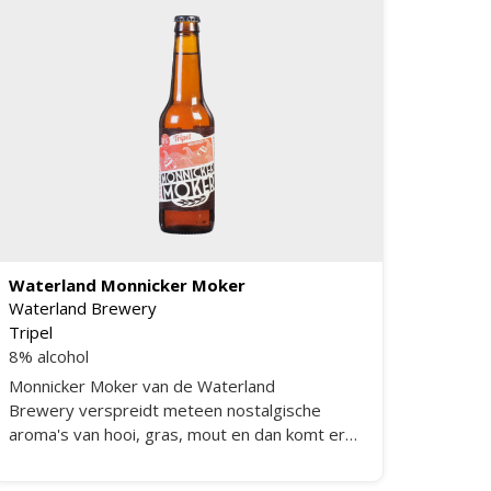
Waterland Monnicker Moker
Waterland Brewery
Tripel
8% alcohol
Monnicker Moker van de Waterland
Brewery verspreidt meteen nostalgische
aroma's van hooi, gras, mout en dan komt er
ook nog een geur van sinaasappel schil en
gist. De smaak daarbij is dan bitterzoet en ook