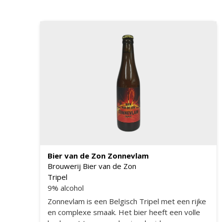
klassieke Belgische giststam, in combinatie
met de juiste ingrediënten, hebben ze een
hele mooie Tripel weten te brouwen. Dit bier is
prachtig amber tot koper van kleur, de geur is
complex door gebruik van iets koriander en
paradijszaad en de gebruikte gist. De smaak is
complex, moutig en iets kruidig.
Bier van de Zon Zonnevlam
Brouwerij Bier van de Zon
Tripel
9% alcohol
Zonnevlam is een Belgisch Tripel met een rijke
en complexe smaak. Het bier heeft een volle