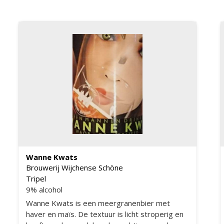
en bitterheid van hop geven het bier deze
volle kruidige smaak.
Wanne Kwats
Brouwerij Wijchense Schòne
Tripel
9% alcohol
Wanne Kwats is een meergranenbier met
haver en maïs. De textuur is licht stroperig en