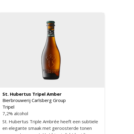
een beetje licht hoppig, met mout, koriander
en cirtus. Dit alles met een robuuste afdronk.
St. Hubertus Tripel Amber
Bierbrouwerij Carlsberg Group
Tripel
7,2% alcohol
St. Hubertus Triple Ambrée heeft een subtiele
en elegante smaak met geroosterde tonen