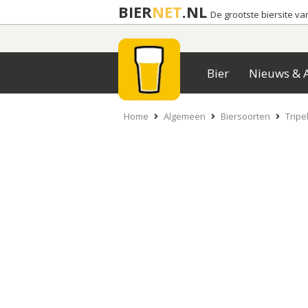
BIER
NET
.NL
De grootste biersite v
Bier
Nieuws & A
Home
Algemeen
Biersoorten
Tripe