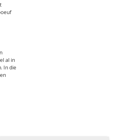
t
boeuf
n
l al in
 In die
ten