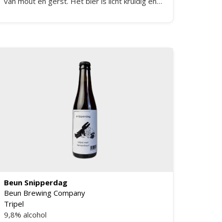
van mout en gerst. Het bier is licht kruidig en
biedt een warme afdronk die lang blijft hangen.
De amberkleurige tripel heeft een fijne
pareling en een zachte schuimkraag, wat
bijdraagt aan de verfijnde smaakbeleving. Dit
speciaalbier is perfect in balans en biedt een
unieke ervaring voor liefhebbers van
abdijbieren.
Beun Snipperdag
Beun Brewing Company
Tripel
9,8% alcohol