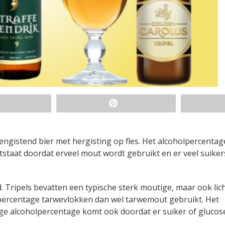
ngistend bier met hergisting op fles. Het alcoholpercentage
tstaat doordat erveel mout wordt gebruikt en er veel suike
. Tripels bevatten een typische sterk moutige, maar ook lic
k percentage tarwevlokken dan wel tarwemout gebruikt. Het
oge alcoholpercentage komt ook doordat er suiker of glucos