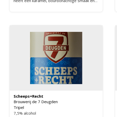
heeft een karamel, bourbonachtige smaak en
geur. De hop heeft een peperige smaak die
samen met het hogere alcoholpercentage het
bier wat meer power geeft.
Scheeps+Recht
Brouwerij de 7 Deugden
Tripel
7,5% alcohol