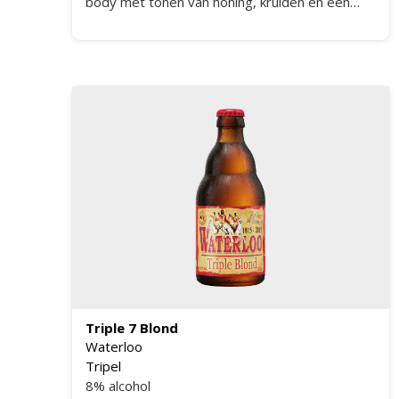
body met tonen van honing, kruiden en een
subtiele fruitigheid. De afdronk is licht bitter
met een zachte zoetheid, wat zorgt voor een
perfecte balans. Dit speciaalbier is ideaal voor
liefhebbers van karaktervolle en ambachtelijke
bieren.
Tri­ple 7 Blond
Waterloo
Tripel
8% alcohol