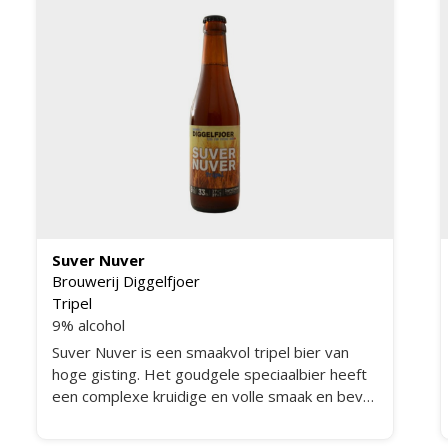
Suver Nuver
Brouwerij Diggelfjoer
Tripel
9% alcohol
Suver Nuver is een smaakvol tripel bier van
hoge gisting. Het goudgele speciaalbier heeft
een complexe kruidige en volle smaak en bevat
9% alcohol. In de geur en smaak vind je fruitige
en kruidige aroma's. Een redelijke moutsmaak