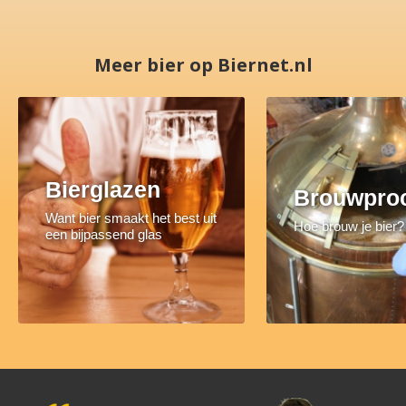
Meer bier op Biernet.nl
Bierglazen
Brouwpro
Want bier smaakt het best uit
Hoe brouw je bier?
een bijpassend glas