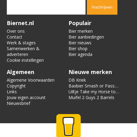
Verification code:
2641
Biernet.nl
Populair
Over ons
Bier merken
Contact
Bier aanbiedingen
Werk & stages
Bier nieuws
Samenwerken &
Bier shop
adverteren
Bier agenda
Cookie instellingen
Algemeen
Nieuwe merken
Algemene Voorwaarden
DB Kriek
Copyright
Baxbier Smash or Pass:
Links
Strata
Uiltje Take my Horse to
Jouw eigen account
the Hotel Room
Muifel 2 Guys 2 Barrels
Nieuwsbrief