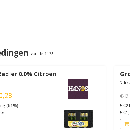
edingen
van de 1128
Radler 0.0% Citroen
Gro
2 kr
0,28
€42,
ing (61%)
€21
ter
€1,4