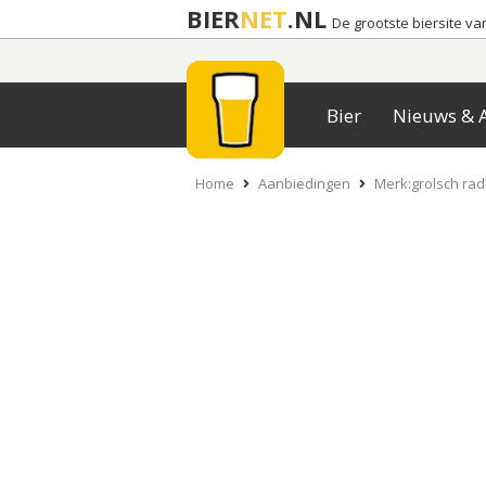
BIER
NET
.NL
De grootste biersite v
Bier
Nieuws & A
Home
Aanbiedingen
Merk:grolsch radl