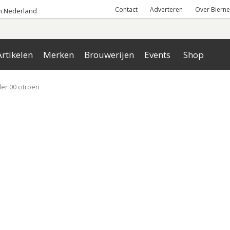
Contact
Adverteren
Over Bierne
an Nederland
rtikelen
Merken
Brouwerijen
Events
Shop
er 00 citroen