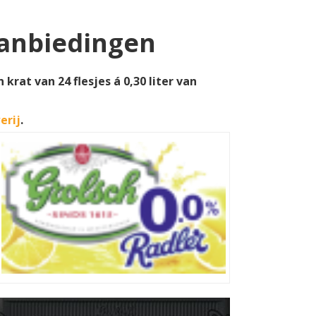
aanbiedingen
rat van 24 flesjes á 0,30 liter van
erij
.